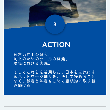
3
ACTION
経営力向上の研究、
向上のためのツールの開発、
現場における実践。
そしてこれらを活用した、
日本を元気にす
るネットワーク創りを、
決して諦めること
なく、誠意と熱意をこめて継続的に取り組
み続ける。