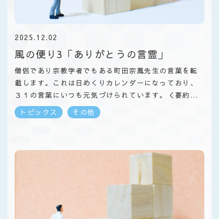
2025.12.02
風の便り3「ありがとうの言霊」
僧侶であり宗教学者でもある町田宗鳳先生の言葉を転
載します。これは日めくりカレンダーになっており、
３１の言葉にいつも元気づけられています。＜要約＞
「ありがとう」は日本語で最も美しく言霊として幸運
トピックス
その他
を引き寄せる。感謝は、人生の逆境さえも癒し、幸せ
への第一歩となる。声に出してこそ意味があり、「あ
りがとう」は現代における救いの言葉。