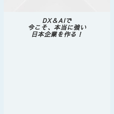
DX＆AIで
今こそ、本当に強い
日本企業を作る！
P
Our
URPOSE
私たちは、
企業経営の長い安定と発展を通じて、