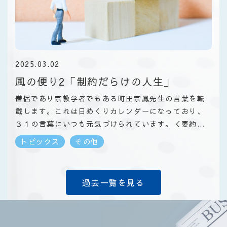
2025.03.02
風の便り2「制約だらけの人生」
僧侶であり宗教学者でもある町田宗鳳先生の言葉を転
載します。これは日めくりカレンダーになっており、
３１の言葉にいつも元気づけられています。＜要約＞
人生は制約だらけ。しかし、不満もまた味わいの一
トピックス
その他
部。理想を求めるより、あるがままを受け入れたと
き、心は自由になる。思い通りにならないからこそ、
生きる意味がある。
過去一覧を見る