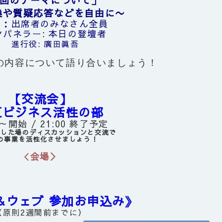
や質疑応答などを自由に〜
者：出席者のみなさん全員
ンパネラー: 本日の登壇者
進行役: 廣田眞吾
の内容について語り合いましょう！
【交流会】
互ビジネス活性の部
0～開始 /
21:00 終了予定
スした場のディスカッションと交流で
の事業を活性化させましょう！
会場＞
＜
＆ウェブ 参加お申込み》
（原則2週間前までに）