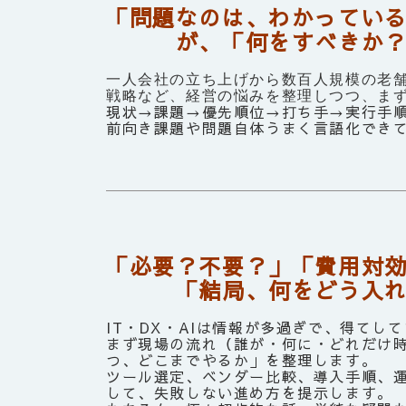
「問題なのは、わかってい
が、「何をすべきか？」
一人会社の立ち上げから数百人規模の老
戦略など、経営の悩みを整理しつつ、ま
現状→課題→優先順位→打ち手→実行手順
前向き課題や問題自体うまく言語化でき
「必要？不要？」「費用対
「結局、何をどう入れれ
IT・DX・AIは情報が多過ぎで、得てし
まず現場の流れ（誰が・何に・どれだけ
つ、どこまでやるか」を整理します。
ツール選定、ベンダー比較、導入手順、運
して、失敗しない進め方を提示します。