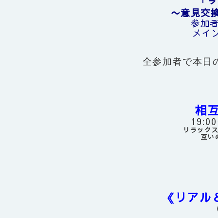
〜意見交換
参加
メイ
全参加者で本日
相
19:0
リラック
互い
《リアル