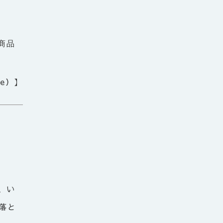
商品
re）】
、い
落と