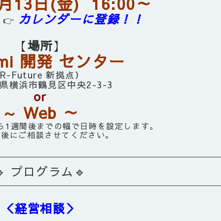
3月13日(金)
16:00～
カレンダーに登録
！！
👉
【
場所
】
umi 開発 センター
(R-Future 新拠点）
県横浜市鶴見区中央2-3-3
or
～
Web ～
ら1週間後までの幅で日時を設定します。
み後にご相談させてください。
🔹 プログラム
🔹
＜経営相談＞