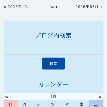
«
2025年12月
main
2026年03月
»
ブログ内検索
カレンダー
«
»
2月
日
月
火
水
木
金
土