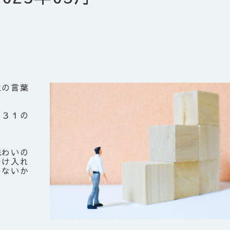
生の言葉
、３１の
味わいの
受け入れ
らないか