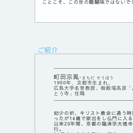
ことこそ、この世の醍醐味ではないで
ご紹介
町田宗鳳‐
まちだ そうほう
1950年、京都市生まれ。
広島大学名誉教授。御殿場高原「
とう寺」住職
幼少の折、キリスト教会に通う時
ったが14歳で家出をし仏門に入
以来20年間、京都の臨済宗大徳
行。