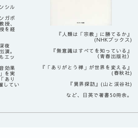
ンシル
ンガポ
教授、
授を経
『人類は「宗教」に勝てるか』
(NHKブックス)
深夜
『無意識はすべてを知っている』
出演。
（青春出版社）
もエッ
『「ありがとう禅」が世界を変える』
音効果
(春秋社)
」を実
「あり
『異界探訪』(山と渓谷社)
催してい
など、日英で著書50冊余。