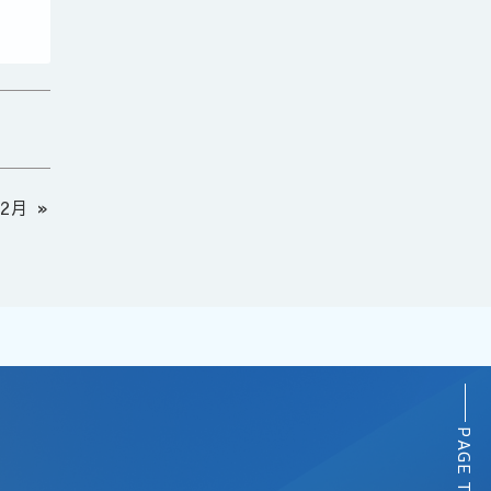
12月
»
PAGE TOP