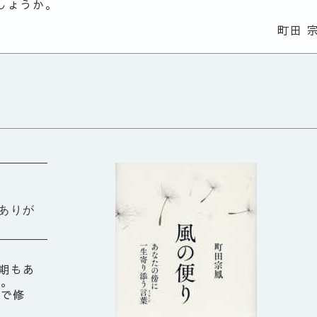
しょうか。
町田 
ありが
期もあ
る。
寺で修