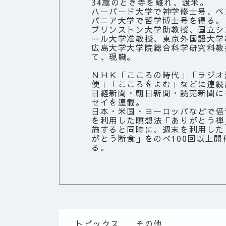
34歳のとき寺を離れ、渡米。
ハーバード大学で神学修士号、ペ
バニア大学で哲学博士号を得る。
プリンストン大学助教授、国立シ
ール大学准教授、東京外国語大学
広島大学大学院総合科学研究科教
て、現職。
ＮＨＫ「こころの時代」「ラジオ
便」「こころをよむ」などに連続
日経新聞・朝日新聞・読売新聞に
セイを連載。
日本・米国・ヨーロッパなどで倍
を利用した瞑想法「ありがとう禅
施すると同時に、週末を利用した
がとう断食」をのべ100回以上開
る。
トピックス
その他