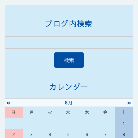
ブログ内検索
カレンダー
«
»
8月
日
月
火
水
木
金
土
1
2
3
4
5
6
7
8