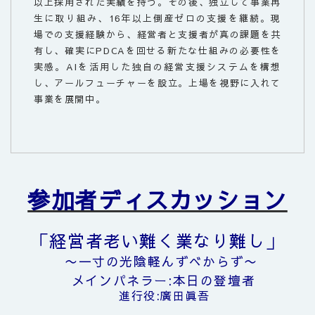
以上採用された実績を持つ。その後、独立して事業再
生に取り組み、16年以上倒産ゼロの支援を継続。現
場での支援経験から、経営者と支援者が真の課題を共
有し、確実にPDCAを回せる新たな仕組みの必要性を
実感。AIを活用した独自の経営支援システムを構想
し、アールフューチャーを設立。上場を視野に入れて
事業を展開中。
参加者ディスカッション
「経営者老い難く業なり難し
」
〜一寸の光陰軽んずべからず〜
メインパネラー:本日の登壇者
進行役:廣田眞吾