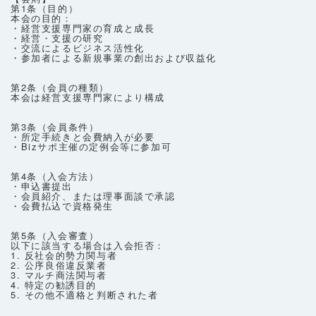
第1条（目的）
本会の目的：
・経営支援専門家の育成と成長
・経営・支援の研究
・交流によるビジネス活性化
・参加者による新規事業の創出および収益化
第2条（会員の種類）
本会は経営支援専門家により構成
第3条（会員条件）
・所定手続きと会費納入が必要
・Bizサポ主催の定例会等に参加可
第4条（入会方法）
・申込書提出
・会員紹介、または理事面談で承認
・会費払込で資格発生
第5条（入会審査）
以下に該当する場合は入会拒否：
1. 反社会的勢力関与者
2. 公序良俗違反業者
3. マルチ商法関与者
4. 特定の勧誘目的
5. その他不適格と判断された者