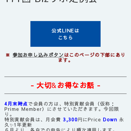
公式LINEは
こちら
※
参加お申し込みボタン
はこのページの下部にあり
ます。
- 大切
&
お得なお話 -
4月末時点
で会員の方は、
特別貢献会員（仮称：
Prime
Member
）にさせていただきます。今回限
り。
特別貢献会員は、月会費
3,300
円にPrice
Down
永
久✨1年更新
６月より、各自での申告により順次適用します。