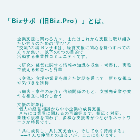
「Bizサポ（旧Biz.Pro）」とは、
企業支援に関わる方々、またはこれから支援に取り組み
たい方々のための"学び"と
"交流"の場
Bizサポは、経営支援に関心を持つすべての
方々が集い、以下の3つの目的で
活動する事業性コミュニティです。
<研究> 経営に関する情報や知識を収集・考察し、実務
で使える知恵へと昇華
<
交流> 立場や業界を超えた対話を通じて、新たな視点
や気づきを獲得
<顧客・案件の紹介> 信頼関係のもと、支援先企業や案
件を相互に紹介し合う
支援の対象は、
個人の経営相談から中小企業の成長支援、
さらには業界に関わるの再編等まで、幅広く対応。
業種や規模を問わず、多様な支援者がつながるネットワ
ークが特長です。
「共に成長し、共に支え合い、そして永く持続する」
──そんな仲間との出会いが、ここにあります。