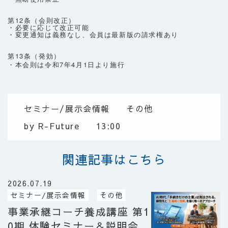
第12条（会則改正）
・必要に応じて改正可能
・変更通知は義務なし、会員は最新版の請求権あり
第13条（発効）
・本会則は令和
7
年
4
月
1
日より施行
セミナー/展示会情報
その他
by
R-Future
13:00
関連記事はこちら
2026.07.19
セミナー/展示会情報
その他
事業承継コーチ養成講座 第1
0期 ​体験セミナー＆説明会