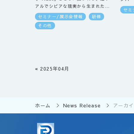
アルでシビアな現実から生まれた
ーを
セミ
「強い経営×豊かなキャリアを描く
一度
セミナー/展示会情報
研修
軍師力」を獲得しませんか？2010
す。
その他
年からスタートした「軍師アカデミ
たが
ー講座」が第15期として今秋開講し
てい
ます。経営者、後継者、企業内幹
ない
部、外部専門家・・・多種多様な人
す。
たちが学びの仲間として集まり、経
業承
営やキャリアの本質と向き合いま
す。さ
«
2025年04月
す。詳しくは軍師アカデミー公式ホ
よう
ームページをご覧ください。 ⇒
https://gunshi.or.jp/また、この
時期限定で「軍師アカデミー オー
プン勉強会＆説明会」も実施中です
ホーム
News Release
アーカイブ
（参加無料）。＊お申し込みはこち
らの専用サイトより。 ⇒
http://gunshi-study.jp/百聞は
一見に如かず。軍師の学びの一端に