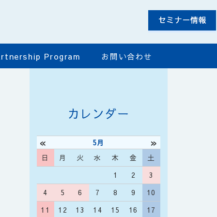
rtnership Program
お問い合わせ
カレンダー
«
»
5月
日
月
火
水
木
金
土
1
2
3
4
5
6
7
8
9
10
11
12
13
14
15
16
17