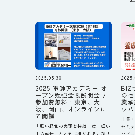
2025.05.30
2025.
2025 軍師アカデミー オ
BI
ープン勉強会＆説明会 /
のセ
参加費無料・東京、大
業承
阪、岡山、オンラインに
ウハ
て開催
士業・
「強い経営の実現と持続」は「担い
セミナ
手の成長」とともに描かれる。超リ
ンバ