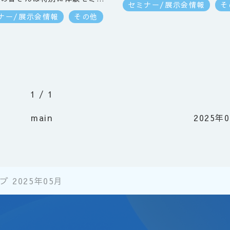
セミナー/展示会情報
そ
無料でご招待いたしますので、
ナー/展示会情報
その他
ご参加いただけると嬉しいで
５月例会の時にもお話ししまし
、事業承継の案件はとても増え
ます。ただ、相談する相手がい
ことで、経営者が困っていま
ぜひ、未経験の士業の先生も事
1 / 1
継にとりんでほしいと思いま
らに、M&AやPMIまでできる
main
2025年
な講座です。
 2025年05月